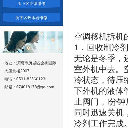
历下区空调维修
历下区热水器维修
空调移机拆
1．回收制
无论是冬季，
地址：济南市历城区金桥国际
室外机中去。
大厦北楼2007
冷状态，待压
电话：0531-82360123
邮箱：674018178@qq.com
下外机的液体
止阀门，l分
同时迅速关机
冷剂工作完成